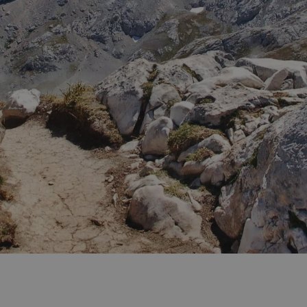
cesarias permiten la funcionalidad principal del sitio web, como el inicio de sesión de 
puede utilizar correctamente sin las cookies estrictamente necesarias.
PROVEEDOR / DOMINIO
VENCIMIENTO
DESCRIPCIÓN
Sesión
Se utiliza en sitios creados con Wordpr
Automattic Inc.
navegador tiene habilitadas las cookies
www.liebanaaventura.com