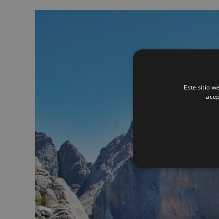
Este sitio w
acep
NE