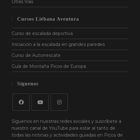
Otras Vías
Cursos Liébana Aventura
NECESARIAS
RENDIMIENTO
ANALÍTICAS
FUNCIONALIDAD
Curso de escalada deportiva
Las cookies estrictamente necesarias permiten la
Iniciación a la escalada en grandes paredes
funcionalidad principal del sitio web, como el inicio de
sesión de usuario y la gestión de cuentas. El sitio web no
Curso de Autorrescate
se puede utilizar correctamente sin las cookies
estrictamente necesarias.
Guía de Montaña Picos de Europa
NOMBRE
PROVEEDOR / DOMINIO
VENCIM
wordpress_test_cookie
Ses
Automattic Inc.
Síguenos
www.liebanaaventura.com
Síguenos en nuestras redes sociales y suscríbete a
nuestro canal de YouTube para estar al tanto de
todas las noticias y actividades guiadas en Picos de