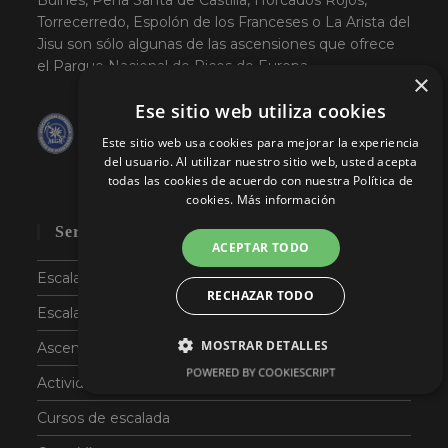
Bulnes, Peña Santa de Castilla, Horcados Rojos,
Torrecerredo, Espolón de los Franceses o La Arista del
Jisu son sólo algunas de las ascensiones que ofrece
el Parque Nacional de Picos de Europa.
×
Ese sitio web utiliza cookies
Este sitio web usa cookies para mejorar la experiencia
del usuario. Al utilizar nuestro sitio web, usted acepta
todas las cookies de acuerdo con nuestra Política de
cookies.
Más información
Servicios Liébana Aventura
ACEPTAR TODO
Escalada con guía en el Naranjo de Bulnes
RECHAZAR TODO
Escalada deportiva con guía en Picos de Europa
MOSTRAR DETALLES
Ascensiones técnicas
POWERED BY COOKIESCRIPT
Actividades en Picos de Europa
NECESARIAS
RENDIMIENTO
Cursos de escalada
ANALÍTICAS
FUNCIONALIDAD